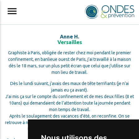
menu
Anne H.
Versailles
Graphiste à Paris, obligée de rester chez moi pendant le premier
confinement, en banlieue ouest de Paris, j’ai travaillé à la maison
dès le 18 mars, sur un plus petit écran que celui que j’utilise sur
mon lieu de travail.
Dès le lundi suivant, j’avais des maux de tête terrifiants (je n’ai
jamais eu ça avant).
J’ai mis ça sur le compte du confinement et de mes deux filles (8 et
10ans) qui demandaient de l’attention toute la journée pendant
mon temps de travail.
Après le soulagement des vacances d’été, on reconfine. On se
retrouve à nouveau en télétravail. Dès le premier jour, maux de tête
terribles et insomnies pour mon mari et moi.
Nous utilisons des