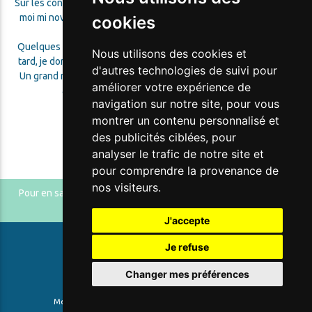
Sur les conseils d’une amie et collègue, vous êtes intervenu chez
moi mi novembre, pour tester mes branchements électriques et
cookies
mes appareils connectés.
Quelques changements électriques et électromagnétiques plus
Nous utilisons des cookies et
tard, je dors, je m’endors bien, et je n’ai plus mal au crâne. ENFIN !
d'autres technologies de suivi pour
Un grand merci à vous. D’autant que les changements que vous
améliorer votre expérience de
avez préconisés n’étaient pas très coûteux.
navigation sur notre site, pour vous
montrer un contenu personnalisé et
Retour aux témoignages
des publicités ciblées, pour
analyser le trafic de notre site et
pour comprendre la provenance de
nos visiteurs.
Pour en savoir plus, je vous invite à cliquer sur les liens suivants
Tarifs
et
Contact
J'accepte
Je refuse
Changer mes préférences
Mentions légales
|
Cookies
| Réalisé par
NowwweB.com